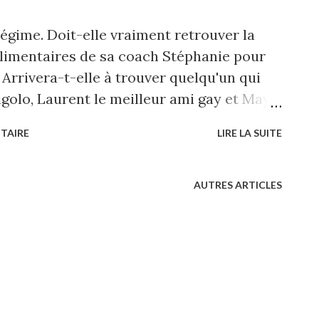
égime. Doit-elle vraiment retrouver la
 alimentaires de sa coach Stéphanie pour
 Arrivera-t-elle à trouver quelqu'un qui
igolo, Laurent le meilleur ami gay et Maya
ans la ronde, ca ne tourne plus rond. Un
TAIRE
LIRE LA SUITE
rne et caustique mené à un rythme pas
t profiter de 83% de réduction, selon
e ICI ! A plein régime : jusqu'au 31 Aout à la
AUTRES ARTICLES
75011 Paris - les mardis 20h, samedis
ue les 27, 28 et 29 aout à 21h30