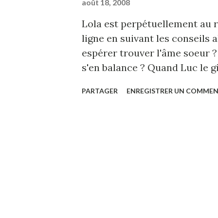
août 18, 2008
Lola est perpétuellement au r
ligne en suivant les conseils
espérer trouver l'âme soeur ?
s'en balance ? Quand Luc le g
la copine plombière entrent d
PARTAGER
ENREGISTRER UN COMMEN
chassé croisé amoureux mode
light du tout. Pour réserver e
l'heure et le jour choisi, cliqu
Comédia - 6 impasse Lamier - 
16h30 et dimanches 20h ainsi q