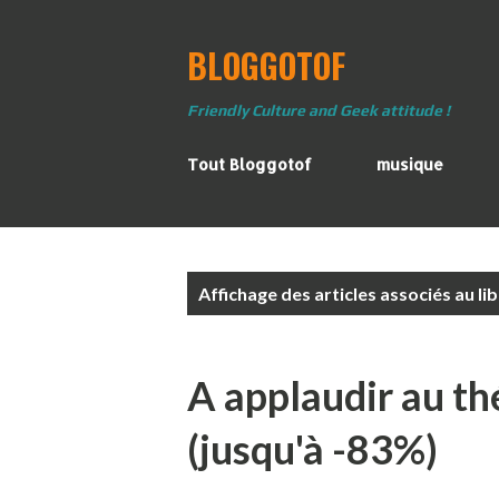
BLOGGOTOF
Friendly Culture and Geek attitude !
Tout Bloggotof
musique
A
Affichage des articles associés au lib
r
t
i
A applaudir au thé
c
l
(jusqu'à -83%)
e
s