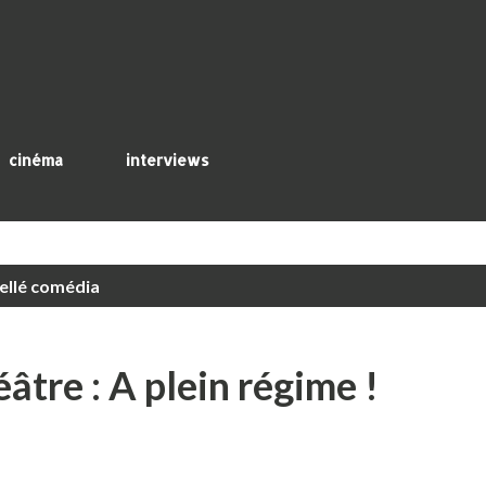
Accéder au contenu principal
cinéma
interviews
ellé
comédia
âtre : A plein régime !