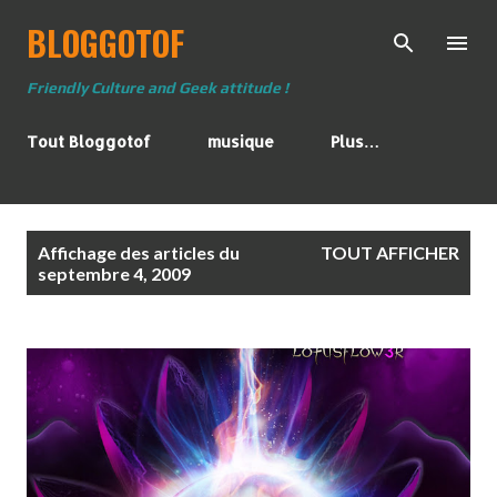
BLOGGOTOF
Accéder au contenu principal
Friendly Culture and Geek attitude !
Tout Bloggotof
musique
Plus…
A
Affichage des articles du
TOUT AFFICHER
r
septembre 4, 2009
t
i
c
l
e
s