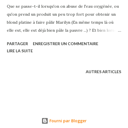
Que se passe-t-il lorsqu'on on abuse de l'eau oxygénée, ou
qu'on prend un produit un peu trop fort pour obtenir un
blond platine à faire pâlir Marilyn (En même temps là où
elle est, elle est déjà bien pâle la pauvre ...) ? Et bien lorsque
la déco atteint le système nerveux, elle peut
PARTAGER
ENREGISTRER UN COMMENTAIRE
malheureusement brûler quelques neurones ... C'est ce qui
LIRE LA SUITE
a dû arriver à notre "blonde du moment" Anne-Laure Sibon ,
la lesbienne de la Star Ac promo 2002, comme on peut le
constater dans le dernier clip sensé relancer sa carrière, à
AUTRES ARTICLES
moins que ce ne soit un film de vacances retrouvé au fond
d'une malle. "Nassim Jade" , c'est le titre de la chanson. Ca il
n'y a pas de risques de se tromper vu qu'elle n'arrête pas
de le répéter ... "Welcome ... To Nassim Jade" , dit-elle d'un
ton sollennel, sur un tempo digne du groupe Confetti's
dans les années 90, avant que des nappes de synthés
Fourni par Blogger
insupportables envahissent nos oreilles ... Et vas-y ...