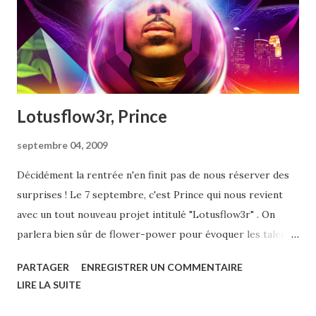
Lotusflow3r, Prince
septembre 04, 2009
Décidément la rentrée n'en finit pas de nous réserver des
surprises ! Le 7 septembre, c'est Prince qui nous revient
avec un tout nouveau projet intitulé "Lotusflow3r" . On
parlera bien sûr de flower-power pour évoquer les talents
toujours aiguisés du dernier géant américain, qui depuis
PARTAGER
ENREGISTRER UN COMMENTAIRE
plus de trente ans, inlassablement, attaque les murailles qui
LIRE LA SUITE
jusqu'alors séparaient les genres : funk, rock, pop, hip-
hop... Comme rien n'est jamais routinier avec Prince , ce