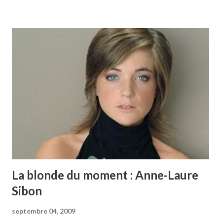
nouvel album sera proposé en 2 éditions : Une édition
triple limitée, composée de "Lotusflow3r", "MPLSound" et
d'un troisième volet, "Elixer" , enregistré par sa protégée
Bria Valente, tandis qu'une édition standard comprenant le
volet « MPLSound » seulement sera également disponible.
Cet opus est précédé du single « Dance 4 Me » , déjà sur les
radios et clubs cet été. Prince semble revenir à un son très
"Sign O' The Time" , et "Dance 4 Me...
La blonde du moment : Anne-Laure
Sibon
septembre 04, 2009