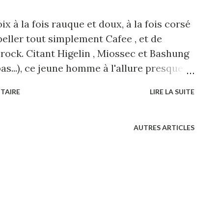
x à la fois rauque et doux, à la fois corsé
peller tout simplement Cafee , et de
rock. Citant Higelin , Miossec et Bashung
...), ce jeune homme à l'allure presque
 noirs se lance sur la Nouvelle Scène
TAIRE
LIRE LA SUITE
un titre audacieux qui traite du thème de
ances auxquelles elle peut
 trop souvent associée. Pas moins de 40
AUTRES ARTICLES
nage du joli clip presqu' "en noir et rose"
er effort, et qui démontre en tout cas un
à Jon et souhaitons-lui une longue
 http://www.myspace.com/joncafee
o-Gène