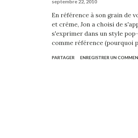
septembre 22, 2010
En référence à son grain de voi
et créme, Jon a choisi de s'ap
s'exprimer dans un style pop-
comme référence (pourquoi pas
gothique et aux longs cheveux
PARTAGER
ENREGISTRER UN COMMEN
française avec "Homo-Gène" , 
l'homosexualité et des souffr
malheureusement être encore
figurants ont participé au tour
qui accompagne ce tout premi
talent certain. Bonne chance 
carrière ! EN SAVOIR PLUS :
VIDEO PLUS : Le clip d'Hom