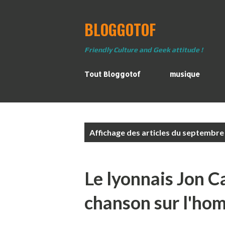
BLOGGOTOF
Friendly Culture and Geek attitude !
Tout Bloggotof
musique
A
Affichage des articles du septembre
r
t
i
Le lyonnais Jon C
c
l
chanson sur l'ho
e
s